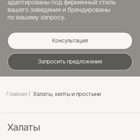
Консультация
Запросить предложение
Халаты
Главная
/
Халаты, килты и простыни
Халаты от Moscado созданы для
создания уюта и комфорта в отелях, СПА
и банных комплексах. Они выдерживают
интенсивное использование
и многократные стирки, сохраняя свою
мягкость и первоначальный вид.
Мы предлагаем адаптацию цвета