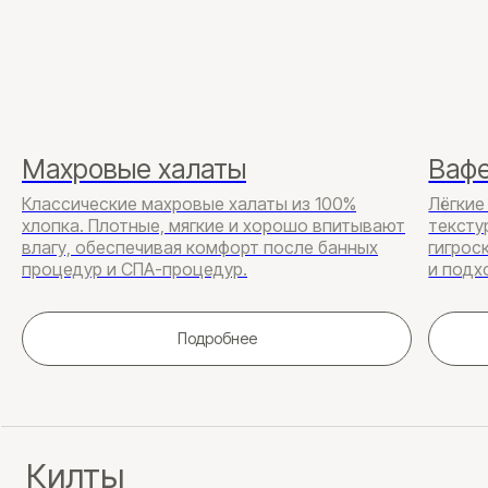
Килты
Килты от Moscado — это стильные
и практичные банные аксессуары для
Махровые халаты
Вафе
мужчин и женщин, которые идеально
подходят для банных комплексов и зон
Классические махровые халаты из 100%
Лёгкие
отдыха СПА. Доступны различные
хлопка. Плотные, мягкие и хорошо впитывают
тексту
дизайны и цвета, которые можно
влагу, обеспечивая комфорт после банных
гигрос
адаптировать под ваш фирменный стиль,
процедур и СПА-процедур.
и подх
а также добавить брендирование для
усиления уникальности.
Подробнее
Консультация