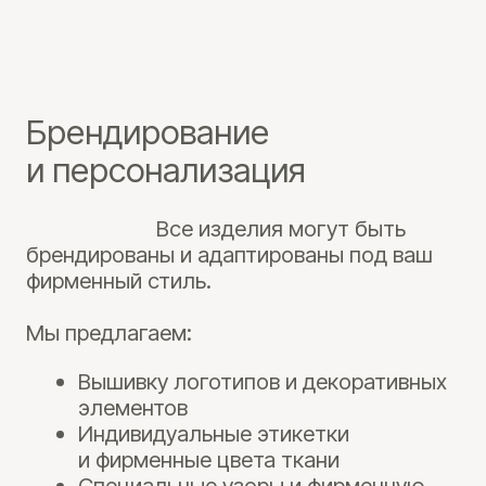
Свяжитесь с нами
Круглосуточно:
+7 (800) 222 66 72
order@moscado.ru
Адрес производства:
г. Москва, д. Толстопальцево,
ул. Советская, дом 4, стр. 1
+7