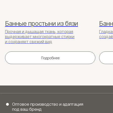
Банные простыни из бязи
Банн
Брендирование
Прочная и дышащая ткань, которая
Гладка
и персонализация
выдерживает многократные стирки
создаё
и сохраняет свежий вид
⠀⠀⠀⠀⠀⠀⠀⠀Все изделия могут быть
брендированы и адаптированы под ваш
Подробнее
фирменный стиль.
Мы предлагаем:
Вышивку логотипов и декоративных
элементов
Индивидуальные этикетки
и фирменные цвета ткани
Специальные узоры и фирменную
упаковку