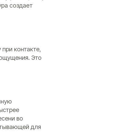
ура создает
 при контакте,
ощущения. Это
чную
быстрее
есени во
итывающей для