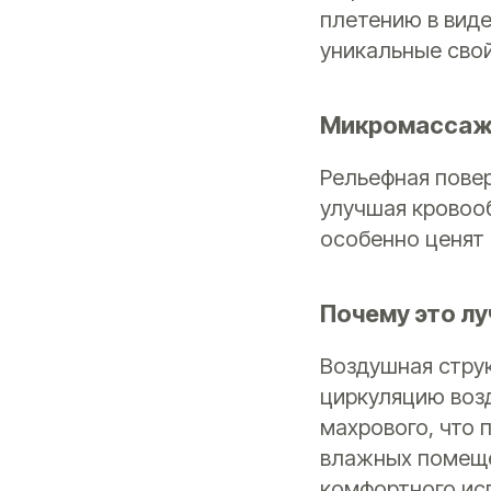
плетению в виде
уникальные сво
Микромассаж 
Рельефная повер
улучшая кровоо
особенно ценят 
Почему это л
Воздушная стру
циркуляцию возд
махрового, что 
влажных помеще
комфортного ис