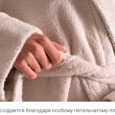
создается благодаря особому петельчатому пл