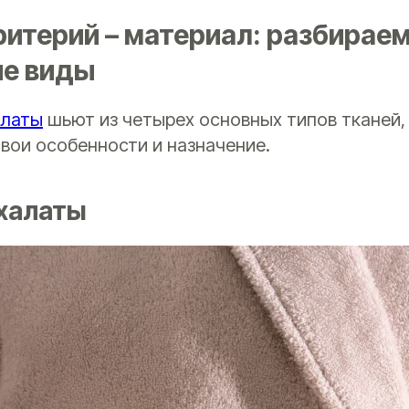
ритерий – материал: разбирае
е виды
алаты
шьют из четырех основных типов тканей,
вои особенности и назначение.
халаты