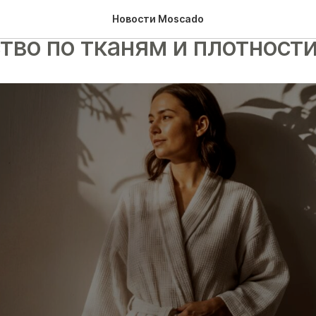
ать идеальный халат: пол
Новости Moscado
тво по тканям и плотност