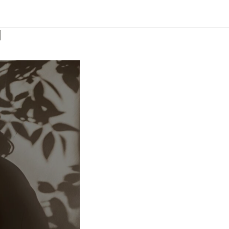
ное
и