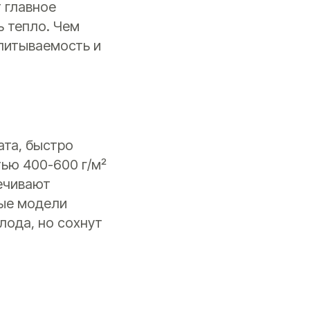
 главное
ь тепло. Чем
впитываемость и
ата, быстро
тью 400-600 г/м²
печивают
ые модели
лода, но сохнут