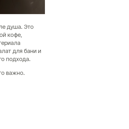
ле душа. Это
ой кофе,
териала
алат для бани и
го подхода.
то важно.