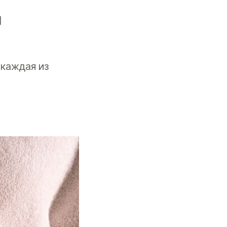
м
 каждая из